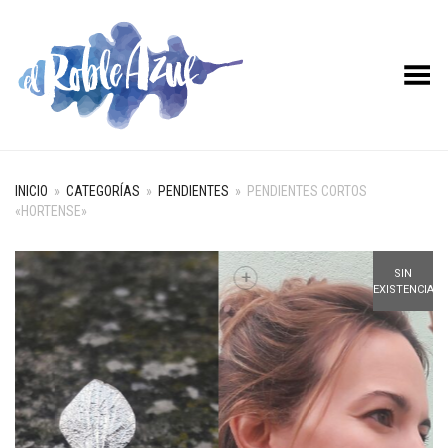
Menú desplegable
INICIO
»
CATEGORÍAS
»
PENDIENTES
»
PENDIENTES CORTOS
«HORTENSE»
+
SIN
EXISTENCIAS