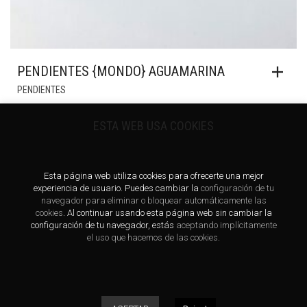
PENDIENTES {MONDO} AGUAMARINA
PENDIENTES
40,00
€
ESTA WEB USA COOKIES
Esta página web utiliza cookies para ofrecerte una mejor
experiencia de usuario. Puedes cambiar la
configuración de tu
navegador para eliminar o bloquear automáticamente las
cookies
. Al continuar usando esta página web sin cambiar la
configuración de tu navegador, estás
aceptando implícitamente
el uso que hacemos de las cookies
.
Copyright © 2016-2021 - El Roble Azul.
Aviso legal
Política de cookies